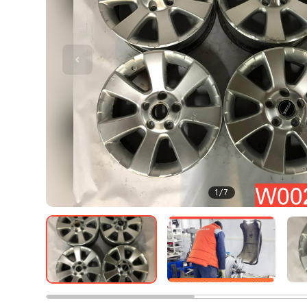
1
/
7