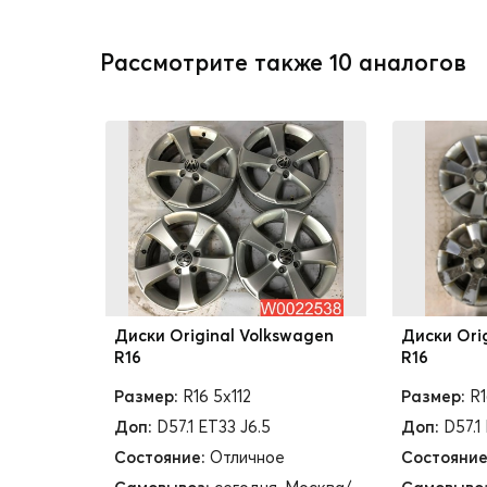
Рассмотрите также 10 аналогов
Диски Original Volkswagen
Диски Ori
R16
R16
Размер:
R16 5x112
Размер:
R1
Доп:
D57.1 ET33 J6.5
Доп:
D57.1
Состояние:
Отличное
Состояние