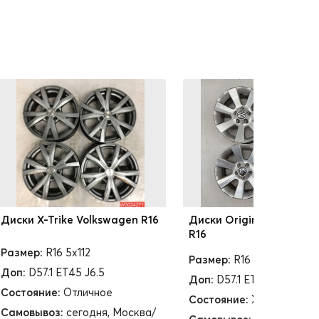
Диски X-Trike Volkswagen R16
Диски Original Volkswa
R16
Размер:
R16 5x112
Размер:
R16 5x112
Доп:
D57.1 ET45 J6.5
Доп:
D57.1 ET33 J6.5
Состояние:
Отличное
Состояние:
Хорошее
Самовывоз:
сегодня, Москва/