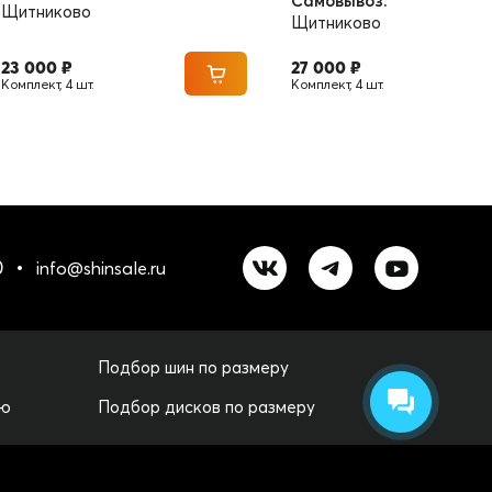
Самовывоз:
сегодня, Мо
Щитниково
Щитниково
23 000 ₽
27 000 ₽
Комплект, 4 шт.
Комплект, 4 шт.
0
info@shinsale.ru
Подбор шин по размеру
лю
Подбор дисков по размеру