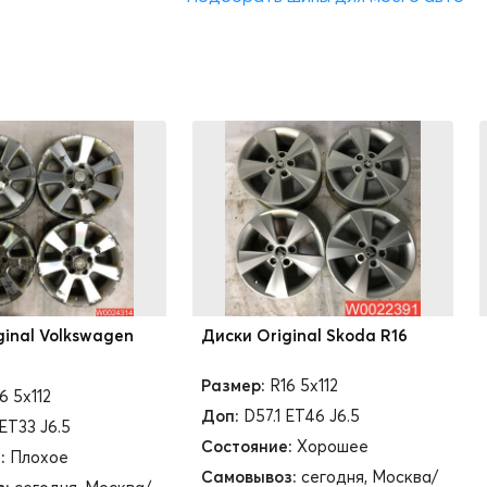
ginal Volkswagen
Диски Original Skoda R16
Размер:
R16 5x112
6 5x112
Доп:
D57.1 ET46 J6.5
 ET33 J6.5
Состояние:
Хорошее
:
Плохое
Самовывоз:
сегодня, Москва/