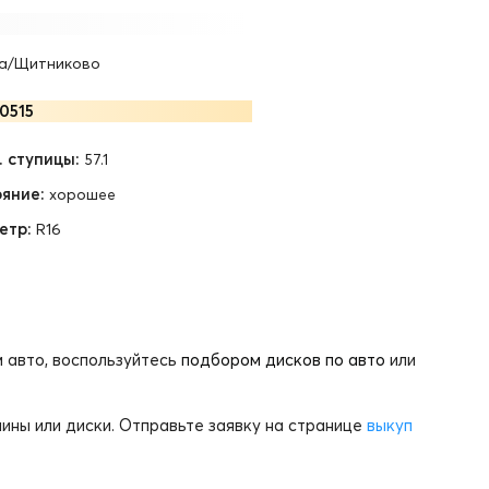
а/Щитниково
0515
 ступицы:
57.1
яние:
хорошее
етр:
R16
 авто, воспользуйтесь
подбором дисков по авто
или
ины или диски. Отправьте заявку на странице
выкуп