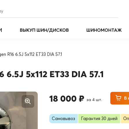
И
ВЫКУП ШИН/ДИСКОВ
ШИНОМОНТАЖ
gen R16 6.5J 5x112 ET33 DIA 57.1
 6.5J 5x112 ET33 DIA 57.1
18 000 ₽
В 
за 4 шт.
Самовывоз
Гарантия 30 дней
Оп