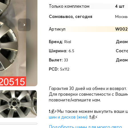
Только комплектом
4 шт
Самовывоз, сегодня
Москв
Артикул
W002
Бренд:
Диам.
Rial
Ширина:
Состо
6.5
Вылет:
Диам
33
PCD:
5x112
Гарантия 30 дней на обмен и возврат.
Для проверки совместимости с Вашим
позвоните/напишите нам.
❗💰⚡Мы также можем выкупить ваши ш
шин и дисков (жми).
❗💰⚡
Подобрать шины для моего авто