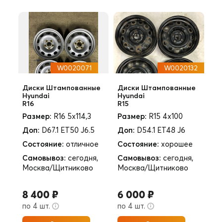
W0020071
W0020132
Диски Штампованные
Диски Штампованные
Hyundai
Hyundai
R16
R15
Размер:
R16 5x114,3
Размер:
R15 4x100
Доп:
D67.1 ET50 J6.5
Доп:
D54.1 ET48 J6
Состояние:
отличное
Состояние:
хорошее
Самовывоз:
сегодня,
Самовывоз:
сегодня,
Москва/Щитниково
Москва/Щитниково
8 400 ₽
6 000 ₽
по 4 шт.
по 4 шт.