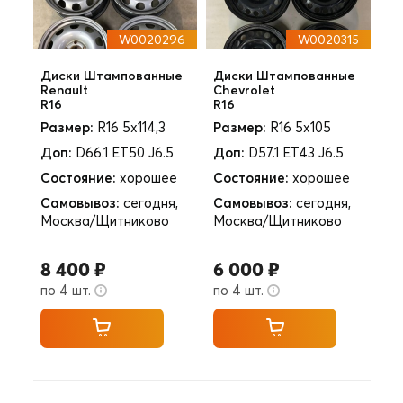
W0020296
W0020315
Диски Штампованные
Диски Штампованные
Renault
Chevrolet
R16
R16
Размер:
R16 5x114,3
Размер:
R16 5x105
Доп:
D66.1 ET50 J6.5
Доп:
D57.1 ET43 J6.5
Состояние:
хорошее
Состояние:
хорошее
Самовывоз:
сегодня,
Самовывоз:
сегодня,
Москва/Щитниково
Москва/Щитниково
8 400 ₽
6 000 ₽
по 4 шт.
по 4 шт.