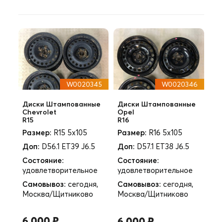
W0020345
W0020346
Диски Штампованные
Диски Штампованные
Chevrolet
Opel
R15
R16
Размер:
R15 5x105
Размер:
R16 5x105
Доп:
D56.1 ET39 J6.5
Доп:
D57.1 ET38 J6.5
Состояние:
Состояние:
удовлетворительное
удовлетворительное
Самовывоз:
сегодня,
Самовывоз:
сегодня,
Москва/Щитниково
Москва/Щитниково
6 000 ₽
6 000 ₽