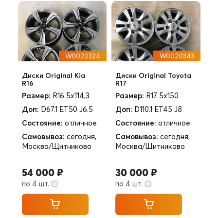
W0020324
W0020343
Диски Original Kia
Диски Original Toyota
R16
R17
Размер:
R16 5x114,3
Размер:
R17 5x150
Доп:
D67.1 ET50 J6.5
Доп:
D110.1 ET45 J8
Состояние:
отличное
Состояние:
отличное
Самовывоз:
сегодня,
Самовывоз:
сегодня,
Москва/Щитниково
Москва/Щитниково
54 000 ₽
30 000 ₽
по 4 шт.
по 4 шт.