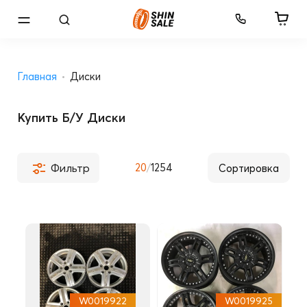
Главная
Диски
Купить Б/У Диски
Фильтр
20
/
1254
W0019922
W0019925