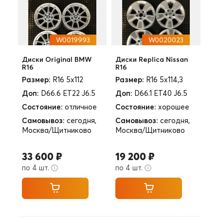
W0019993
W0020023
Диски Original BMW
Диски Replica Nissan
R16
R16
Размер:
R16 5x112
Размер:
R16 5x114,3
Доп:
D66.6 ET22 J6.5
Доп:
D66.1 ET40 J6.5
Состояние:
отличное
Состояние:
хорошее
Самовывоз:
сегодня,
Самовывоз:
сегодня,
Москва/Щитниково
Москва/Щитниково
33 600 ₽
19 200 ₽
по 4 шт.
по 4 шт.