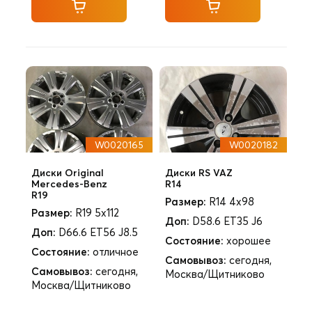
W0020165
W0020182
Диски Original
Диски RS VAZ
Mercedes-Benz
R14
R19
Размер:
R14 4x98
Размер:
R19 5x112
Доп:
D58.6 ET35 J6
Доп:
D66.6 ET56 J8.5
Состояние:
хорошее
Состояние:
отличное
Самовывоз:
сегодня,
Самовывоз:
сегодня,
Москва/Щитниково
Москва/Щитниково