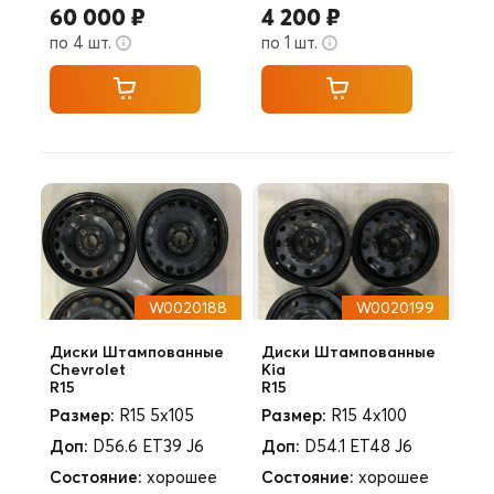
60 000 ₽
4 200 ₽
по 4 шт.
по 1 шт.
W0020188
W0020199
Диски Штампованные
Диски Штампованные
Chevrolet
Kia
R15
R15
Размер:
R15 5x105
Размер:
R15 4x100
Доп:
D56.6 ET39 J6
Доп:
D54.1 ET48 J6
Состояние:
хорошее
Состояние:
хорошее