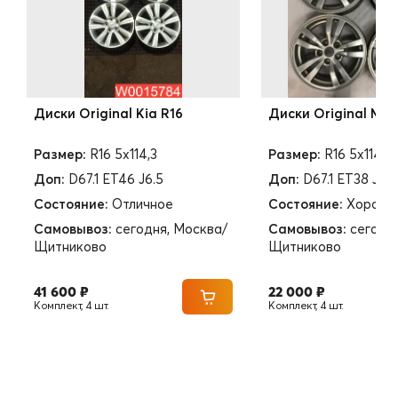
Диски Original Kia R16
Диски Original Mits
Размер:
R16 5x114,3
Размер:
R16 5x114,3
Доп:
D67.1 ET46 J6.5
Доп:
D67.1 ET38 J6.5
Состояние:
Отличное
Состояние:
Хороше
Самовывоз:
сегодня, Москва/
Самовывоз:
сегодн
Щитниково
Щитниково
41 600 ₽
22 000 ₽
Комплект, 4 шт.
Комплект, 4 шт.