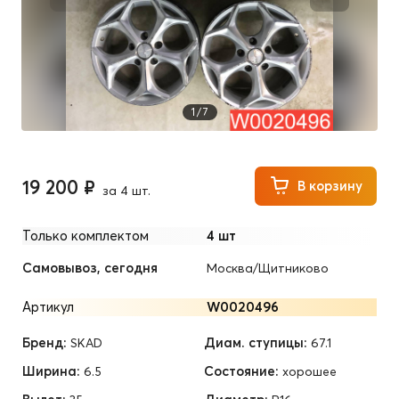
1
/
7
19 200 ₽
В корзину
за 4 шт.
Только комплектом
4 шт
Самовывоз, сегодня
Москва/Щитниково
Артикул
W0020496
Бренд:
Диам. ступицы:
SKAD
67.1
Ширина:
Состояние:
6.5
хорошее