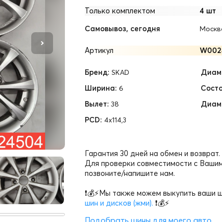
Только комплектом
4 шт
Самовывоз, сегодня
Москв
Артикул
W002
Бренд:
Диам.
SKAD
Ширина:
Состо
6
Вылет:
Диам
38
PCD:
4x114,3
Гарантия 30 дней на обмен и возврат.
Для проверки совместимости с Вашим
позвоните/напишите нам.
❗💰⚡Мы также можем выкупить ваши ш
шин и дисков (жми).
❗💰⚡
Подобрать шины для моего авто