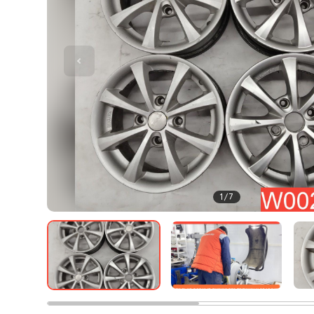
1
/
7