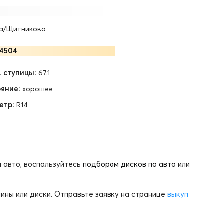
а/Щитниково
4504
 ступицы:
67.1
яние:
хорошее
етр:
R14
 авто, воспользуйтесь
подбором дисков по авто
или
ины или диски. Отправьте заявку на странице
выкуп