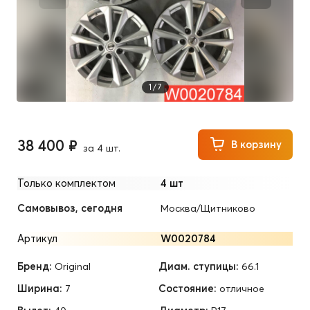
1
/
7
38 400 ₽
В корзину
за 4 шт.
Только комплектом
4 шт
Самовывоз, сегодня
Москва/Щитниково
Артикул
W0020784
Бренд:
Диам. ступицы:
Original
66.1
Ширина:
Состояние:
7
отличное