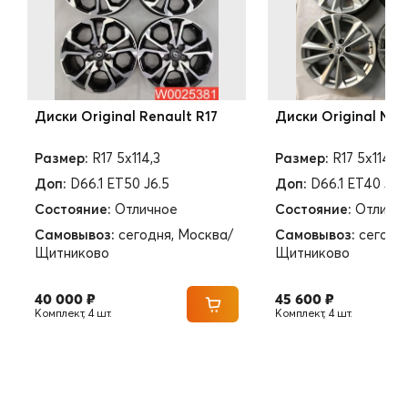
Диски Original Renault R17
Диски Original Niss
Размер:
R17 5x114,3
Размер:
R17 5x114,3
Доп:
D66.1 ET50 J6.5
Доп:
D66.1 ET40 J7
Состояние:
Отличное
Состояние:
Отличн
Самовывоз:
сегодня, Москва/
Самовывоз:
сегодн
Щитниково
Щитниково
40 000 ₽
45 600 ₽
Комплект, 4 шт.
Комплект, 4 шт.