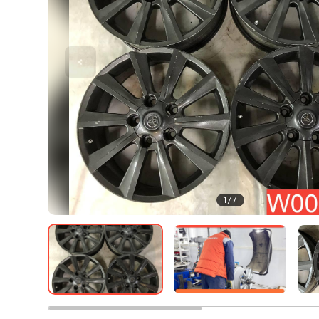
1
/
7