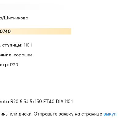
а/Щитниково
0740
 ступицы:
110.1
яние:
хорошее
етр:
R20
ota R20 8.5J 5x150 ET40 DIA 110.1
ины или диски. Отправьте заявку на странице
выкуп