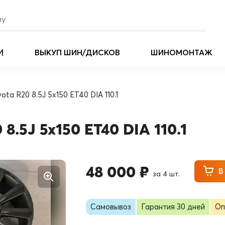
И
ВЫКУП ШИН/ДИСКОВ
ШИНОМОНТАЖ
yota R20 8.5J 5x150 ET40 DIA 110.1
 8.5J 5x150 ET40 DIA 110.1
48 000 ₽
В
за 4 шт.
Самовывоз
Гарантия 30 дней
Оп