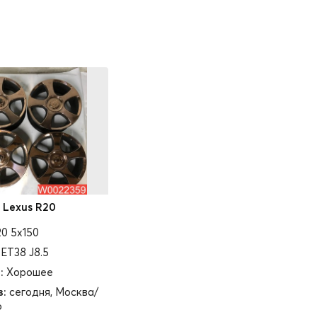
 Lexus R20
0 5x150
1 ET38 J8.5
:
Хорошее
з:
сегодня, Москва/
о