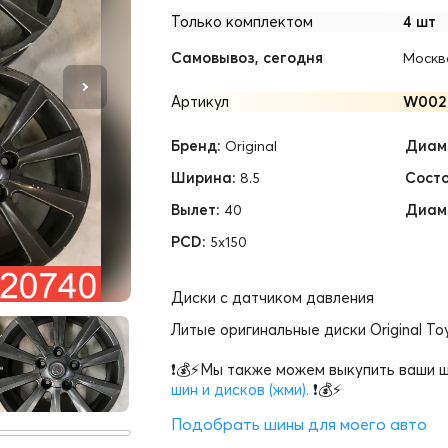
Только комплектом
4 шт
Самовывоз, сегодня
Москв
Артикул
W002
Бренд:
Диам.
Original
Ширина:
Состо
8.5
Вылет:
Диам
40
PCD:
5x150
Диски с датчиком давления
Литые оригинальные диски Original Toy
❗💰⚡Мы также можем выкупить ваши ш
шин и дисков (жми).
❗💰⚡
Подобрать шины для моего авто