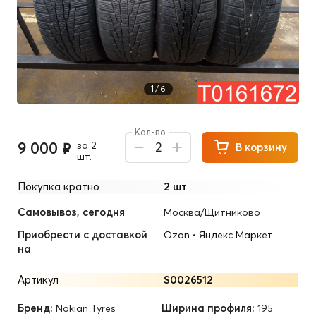
1
/
6
Кол-во
9 000 ₽
за 2
2
В корзину
шт.
Покупка кратно
2 шт
Самовывоз, сегодня
Москва/Щитниково
Приобрести с доставкой
Ozon
•
Яндекс Маркет
на
Артикул
S0026512
Бренд:
Ширина профиля:
Nokian Tyres
195