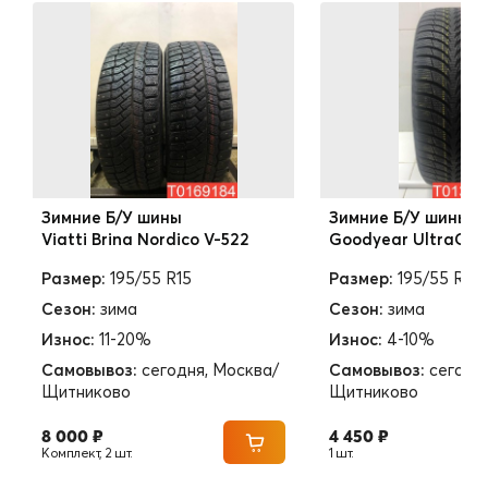
Зимние Б/У шины
Зимние Б/У шины
Viatti Brina Nordico V-522
Goodyear UltraGrip 
Размер:
195/55 R15
Размер:
195/55 R15
Сезон:
зима
Сезон:
зима
Износ:
11-20%
Износ:
4-10%
Самовывоз:
сегодня, Москва/
Самовывоз:
сегодн
Щитниково
Щитниково
8 000 ₽
4 450 ₽
Комплект, 2 шт.
1 шт.