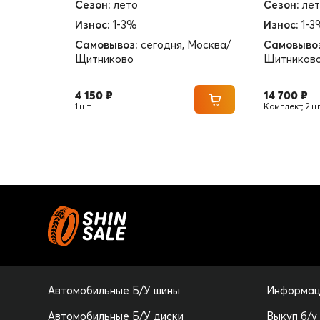
Сезон:
лето
Сезон:
ле
Износ:
1-3%
Износ:
1-3
Самовывоз:
сегодня, Москва/
Самовыво
Щитниково
Щитников
4 150 ₽
14 700 ₽
1 шт.
Комплект, 2 шт
Автомобильные Б/У шины
Информац
Автомобильные Б/У диски
Выкуп б/у