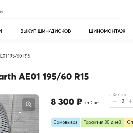
И
ВЫКУП ШИН/ДИСКОВ
ШИНОМОНТАЖ
E01 195/60 R15
rth AE01 195/60 R15
Кол-во
8 300 ₽
2
за 2 шт.
Самовывоз
Гарантия 30 дней
Оп