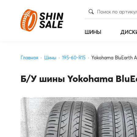
ШИНЫ
ДИСК
Главная
Шины
195-60-R15
Yokohama BluEarth A
Б/У шины Yokohama BluEa