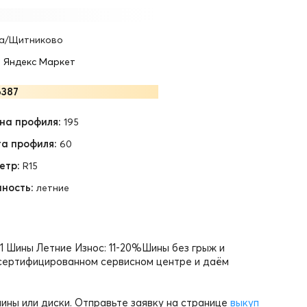
а/Щитниково
•
Яндекс Маркет
387
на профиля:
195
а профиля:
60
етр:
R15
ность:
летние
01 Шины Летние Износ: 11-20%Шины без грыж и
 сертифицированном сервисном центре и даём
ины или диски. Отправьте заявку на странице
выкуп