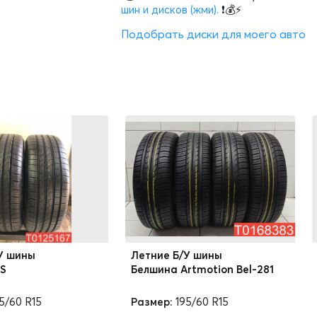
шин и дисков (жми).
❗💰⚡
Подобрать диски для моего авто
У шины
Летние Б/У шины
FS
Белшина Artmotion Bel-281
5/60 R15
Размер:
195/60 R15