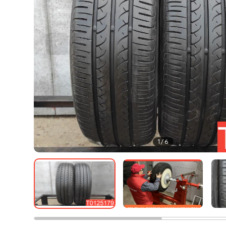
1
/
6