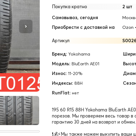
Покупка кратно
2 шт
Самовывоз, сегодня
Москв
Приобрести с доставкой на
Ozon
Артикул
S0026
Бренд:
Шири
Yokohama
Модель:
Высот
BluEarth AE01
Износ:
Диам
11-20%
Индексы:
Сезон
88H
RunFlat:
нет
195 60 R15 88H Yokohama BluEarth AE
порезов. Мы проверяем весь товар в
гарантию 30 дней на возврат и обмен.
❗💰⚡Мы также можем выкупить ваши ш