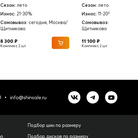
Сезон:
лето
Сезон:
лето
Износ:
21-30%
Износ:
11-20%
Самовывоз:
сегодня, Москва/
Самовывоз:
сегодня, Мо
Щитниково
Щитниково
8 300 ₽
11 100 ₽
Комплект, 2 шт.
Комплект, 2 шт.
0
info@shinsale.ru
Подбор шин по размеру
лю
Подбор дисков по размеру