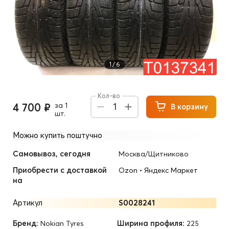
1
/
6
Кол-во
4 700 ₽
за 1
1
В корзину
шт.
Можно купить поштучно
Самовывоз, сегодня
Москва/Щитниково
Приобрести с доставкой
Ozon
•
Яндекс Маркет
на
Артикул
S0028241
Бренд:
Ширина профиля:
Nokian Tyres
225