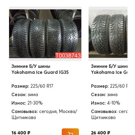
Зимние Б/У шины
Зимние Б/У шины
Yokohama Ice Guard IG35
Yokohama Ice Guar
Размер:
225/60 R17
Размер:
225/60 R17
Сезон:
зима
Сезон:
зима
Износ:
21-30%
Износ:
4-10%
Самовывоз:
сегодня, Москва/
Самовывоз:
сегодн
Щитниково
Щитниково
16 400 ₽
26 400 ₽