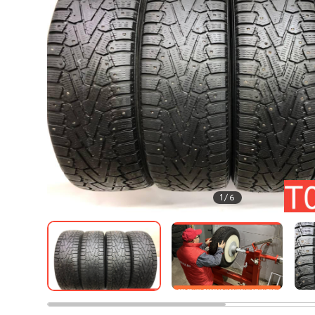
1
/
6