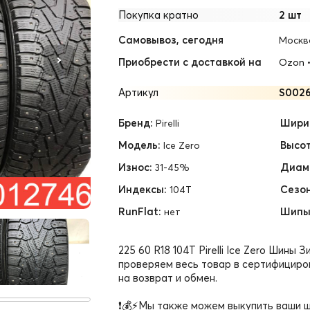
Покупка кратно
2 шт
Самовывоз, сегодня
Москв
Приобрести с доставкой на
Ozon
Артикул
S0026
Бренд:
Шири
Pirelli
Модель:
Высот
Ice Zero
Износ:
Диам
31-45%
Индексы:
Сезон
104T
RunFlat:
Шипы
нет
225 60 R18 104T Pirelli Ice Zero Шины
проверяем весь товар в сертифициро
на возврат и обмен.
❗💰⚡Мы также можем выкупить ваши ш