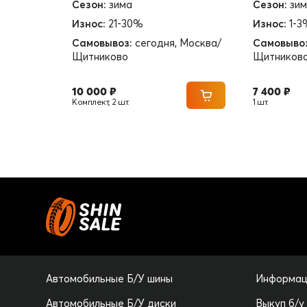
Сезон:
зима
Сезон:
зи
Износ:
21-30%
Износ:
1-3
Самовывоз:
сегодня, Москва/
Самовыво
Щитниково
Щитников
10 000 ₽
7 400 ₽
Комплект, 2 шт.
1 шт.
Автомобильные Б/У шины
Информац
Автомобильные Б/У диски
Выкуп б/у