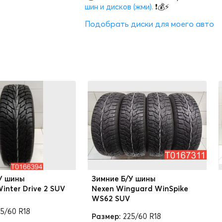
шин и дисков (жми).
❗💰⚡
Подобрать диски для моего авто
У шины
Зимние Б/У шины
inter Drive 2 SUV
Nexen Winguard WinSpike
WS62 SUV
5/60 R18
Размер:
225/60 R18