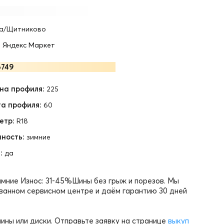
а/Щитниково
•
Яндекс Маркет
749
на профиля:
225
а профиля:
60
етр:
R18
ность:
зимние
:
да
 Зимние Износ: 31-45%Шины без грыж и порезов. Мы
ванном сервисном центре и даём гарантию 30 дней
ины или диски. Отправьте заявку на странице
выкуп