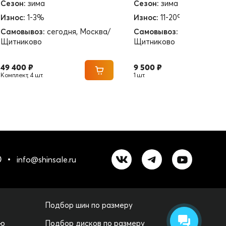
Сезон:
зима
Сезон:
зима
Износ:
1-3%
Износ:
11-20%
Самовывоз:
сегодня, Москва/
Самовывоз:
сегодня, Мо
Щитниково
Щитниково
49 400 ₽
9 500 ₽
Комплект, 4 шт.
1 шт.
0
info@shinsale.ru
Подбор шин по размеру
лю
Подбор дисков по размеру