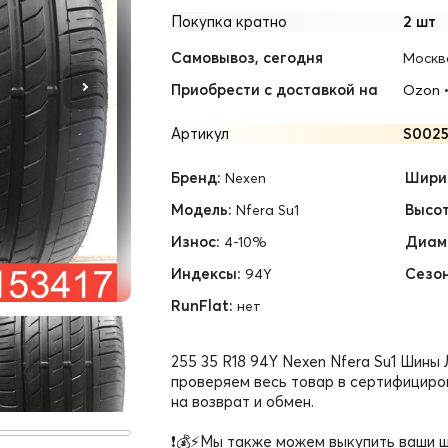
Покупка кратно
2 шт
Самовывоз, сегодня
Москв
Приобрести с доставкой на
Ozon
Артикул
S002
Бренд:
Шири
Nexen
Модель:
Высот
Nfera Su1
Износ:
Диам
4-10%
Индексы:
Сезон
94Y
RunFlat:
нет
255 35 R18 94Y Nexen Nfera Su1 Шины
проверяем весь товар в сертифициро
на возврат и обмен.
❗💰⚡Мы также можем выкупить ваши ш