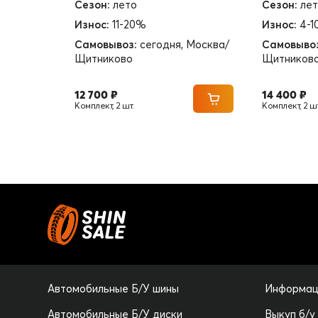
Сезон:
лето
Сезон:
ле
Износ:
11-20%
Износ:
4-
Самовывоз:
сегодня, Москва/
Самовыво
Щитниково
Щитников
12 700 ₽
14 400 ₽
Комплект, 2 шт.
Комплект, 2 шт
Автомобильные Б/У шины
Информац
Автомобильные Б/У диски
Выкуп б/у