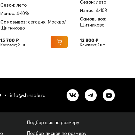
Сезон:
лето
Сезон:
лето
Износ:
4-10%
Износ:
4-10%
Самовывоз:
сегодня, Мо
Самовывоз:
сегодня, Москва/
Щитниково
Щитниково
15 700 ₽
12 800 ₽
Комплект, 2 шт.
Комплект, 2 шт.
0
info@shinsale.ru
Подбор шин по размеру
лю
Подбор дисков по размеру