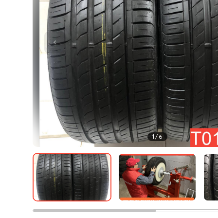
1
/
6